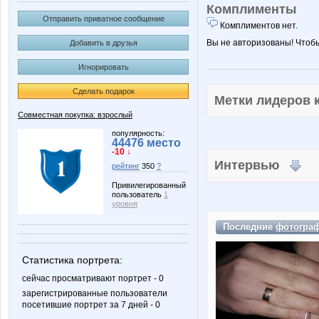
Комплименты
Отправить приватное сообщение
Комплиментов нет.
Вы не авторизованы! Чтоб
Добавить в друзья
Игнорировать
Сделать подарок
Метки лидеров
Совместная покупка: взрослый
популярность:
44476 место
-10 ↓
Интервью
рейтинг
350
?
Привилегированный
пользователь
1
уровня
Последние
фотогра
Статистика портрета:
сейчас просматривают портрет - 0
зарегистрированные пользователи
посетившие портрет за 7 дней - 0